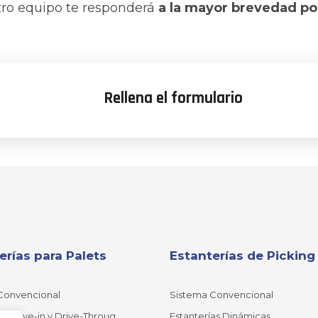
ro equipo te responderá
a la mayor brevedad po
Rellena el formulario
erías para Palets
Estanterías de Picking
Convencional
Sistema Convencional
as Drive-in y Drive-Throug
Estanterías Dinámicas