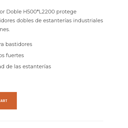
dor Doble H500*L2200 protege
idores dobles de estanterías industriales
nes.
ra bastidores
os fuertes
ad de las estanterías
CART