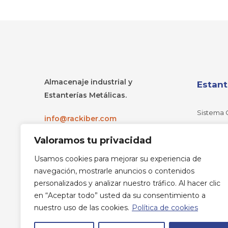
Almacenaje industrial y
Estant
Estanterías Metálicas.
Sistema 
info@rackiber.com
Estanterí
+34 886 139 261
Valoramos tu privacidad
Estanterí
Política de Privacidad
Usamos cookies para mejorar su experiencia de
Estanterí
Bono Enerxía
navegación, mostrarle anuncios o contenidos
Estanterí
personalizados y analizar nuestro tráfico. Al hacer clic
Estanter
en “Aceptar todo” usted da su consentimiento a
nuestro uso de las cookies.
Política de cookies