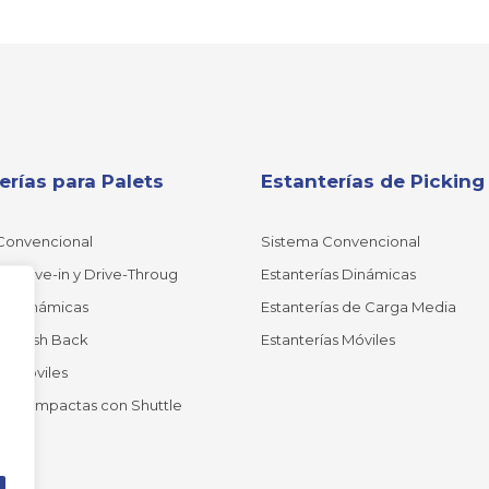
erías para Palets
Estanterías de Picking
Convencional
Sistema Convencional
as Drive-in y Drive-Throug
Estanterías Dinámicas
as Dinámicas
Estanterías de Carga Media
as Push Back
Estanterías Móviles
as Móviles
ías Compactas con Shuttle