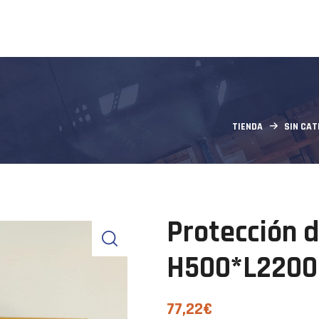
TIENDA
SIN CA
Protección 
H500*L2200
77,22
€