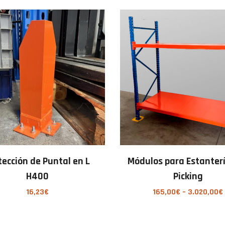
tección de Puntal en L
Módulos para Estanter
H400
Picking
16,23
€
165,00
€
–
3.020,00
€