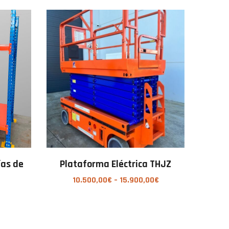
ías de
Plataforma Eléctrica THJZ
10.500,00
€
–
15.900,00
€